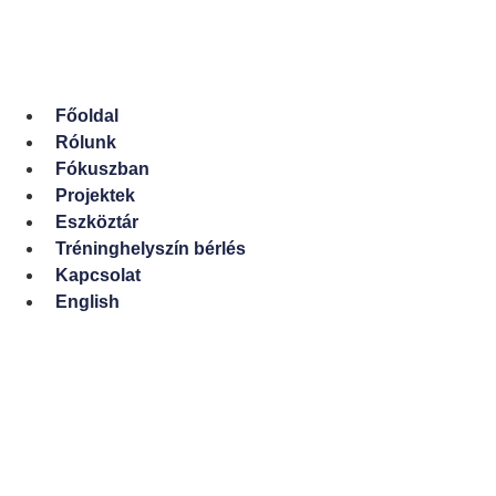
Ugrás
a
tartalomhoz
Főoldal
Rólunk
Fókuszban
Projektek
Eszköztár
Tréninghelyszín bérlés
Kapcsolat
English